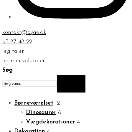
kontakt@byqe.dk
93 87 48 22
jeg taler
og min valuta er
Søg
SØG
Børneværelset
12
Dinosaurer
8
Vægdekorationer
4
Dekoration
41