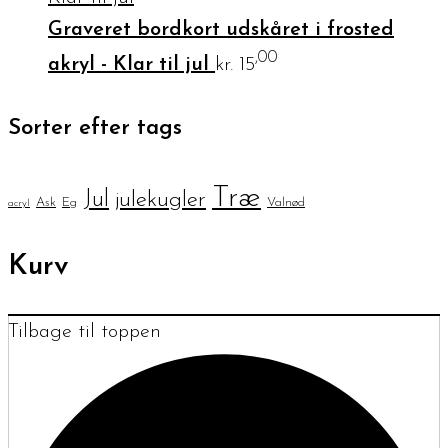
Graveret bordkort udskåret i frosted
,00
akryl - Klar til jul
kr.
15
Sorter efter tags
Træ
Jul
julekugler
Ask
Eg
Valnød
acryl
Kurv
Tilbage til toppen