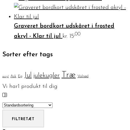
Graveret bordkort udskåret i frosted
,00
akryl - Klar til jul
kr.
15
Sorter efter tags
Træ
Jul
julekugler
Ask
Eg
Valnød
acryl
Vi har
1
produkt til dig
FILTRE
TÆT