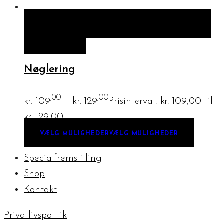
HURTIGT KIG
VÆLG MULIGHEDER
VÆLG
MULIGHEDER
Nøglering
,00
,00
kr.
109
–
kr.
129
Prisinterval: kr. 109,00 til
kr. 129,00
VÆLG MULIGHEDER
VÆLG MULIGHEDER
Specialfremstilling
Shop
Kontakt
Privatlivspolitik