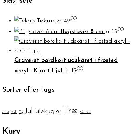
Sidst sete
,00
Tekrus
kr.
49
,00
Bogstaver 8 cm
kr.
15
Graveret bordkort udskåret i frosted
,00
akryl - Klar til jul
kr.
15
Sorter efter tags
Træ
Jul
julekugler
Ask
Eg
Valnød
acryl
Kurv