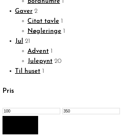
Bordnumre
1
Gaver
2
Citat tavle
1
Nøgleringe
1
Jul
21
Advent
1
Julepynt
20
Til huset
1
Pris
Mindste
Højeste
pris
pris
FILTER