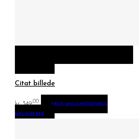
HURTIGT KIG
VÆLG MULIGHEDER
VÆLG
MULIGHEDER
Citat billede
,00
kr.
349
VÆLG MULIGHEDER
VÆLG
MULIGHEDER