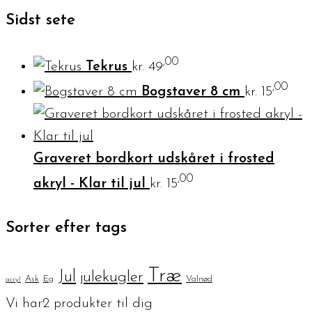
Sidst sete
,00
Tekrus
kr.
49
,00
Bogstaver 8 cm
kr.
15
Graveret bordkort udskåret i frosted
,00
akryl - Klar til jul
kr.
15
Sorter efter tags
Træ
Jul
julekugler
Ask
Eg
Valnød
acryl
Vi har
2
produkter til dig