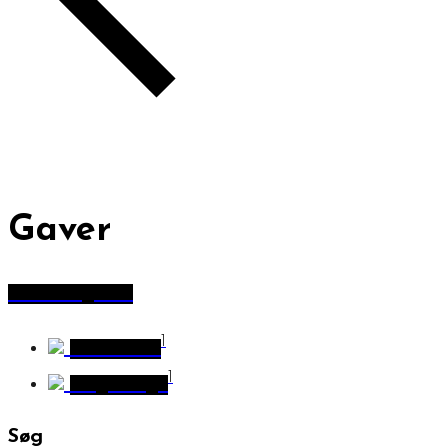
Gaver
alle kategorier
1
Citat tavle
1
Nøgleringe
Søg