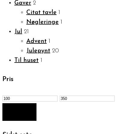
Gaver
2
Citat tavle
1
Nøgleringe
1
Jul
21
Advent
1
Julepynt
20
Til huset
1
Pris
Mindste
Højeste
pris
pris
FILTER