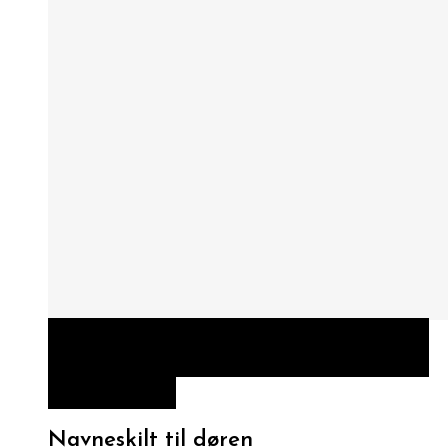
HURTIGT KIG
VÆLG MULIGHEDER
VÆLG
MULIGHEDER
Navneskilt til døren