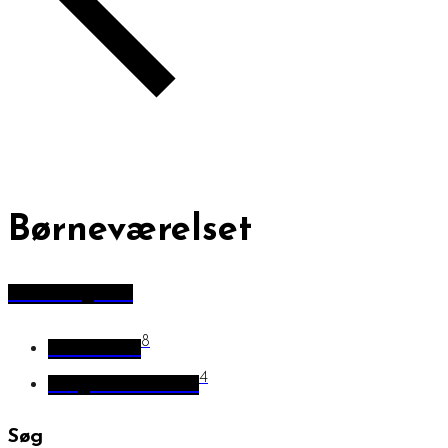
Børneværelset
alle kategorier
8
Dinosaurer
4
Vægdekorationer
Søg