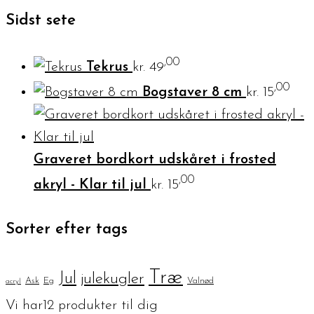
Sidst sete
,00
Tekrus
kr.
49
,00
Bogstaver 8 cm
kr.
15
Graveret bordkort udskåret i frosted
,00
akryl - Klar til jul
kr.
15
Sorter efter tags
Træ
Jul
julekugler
Ask
Eg
Valnød
acryl
Vi har
12
produkter til dig