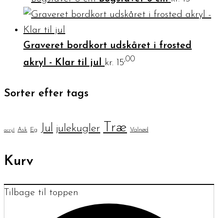
Graveret bordkort udskåret i frosted
,00
akryl - Klar til jul
kr.
15
Sorter efter tags
Træ
Jul
julekugler
Ask
Eg
Valnød
acryl
Kurv
Tilbage til toppen