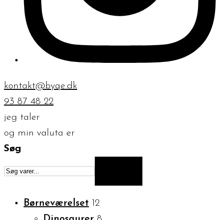
kontakt@byqe.dk
93 87 48 22
jeg taler
og min valuta er
Søg
SØG
Børneværelset
12
Dinosaurer
8