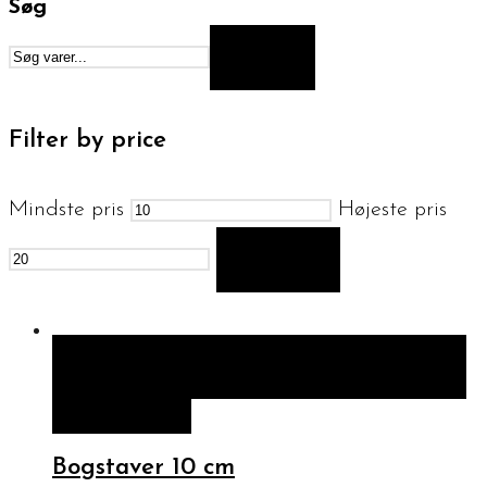
Søg
SØG
Filter by price
Mindste pris
Højeste pris
FILTER
HURTIGT KIG
VÆLG MULIGHEDER
VÆLG
MULIGHEDER
Bogstaver 10 cm