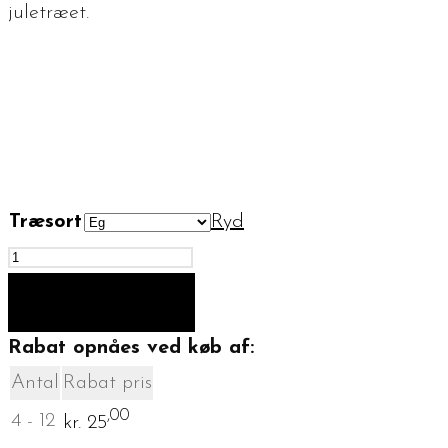
juletræet.
Træsort
Ryd
Julekugler
4
TILFØJ TIL KURV
stk.
Rabat opnåes ved køb af:
100
-
Antal
Rabat pris
Snefnug
,00
4 - 12
kr.
25
antal