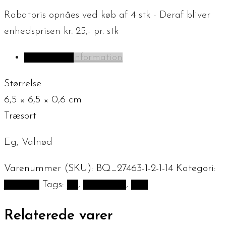
Rabatpris opnåes ved køb af 4 stk - Deraf bliver
enhedsprisen kr. 25,- pr. stk
Yderligere information
Størrelse
6,5 × 6,5 × 0,6 cm
Træsort
Eg, Valnød
Varenummer (SKU):
BQ_27463-1-2-1-14
Kategori:
Julepynt
Tags:
Jul
,
julekugler
,
Træ
Relaterede varer