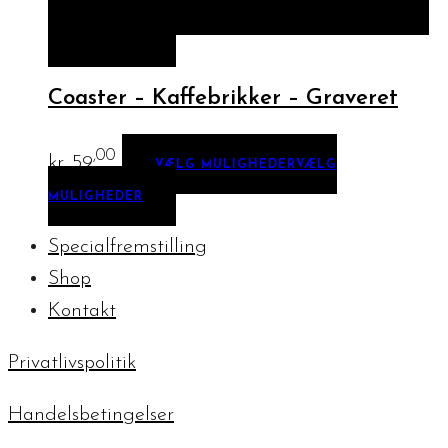
HURTIGT KIG
VÆLG MULIGHEDER
VÆLG
MULIGHEDER
Coaster – Kaffebrikker – Graveret
,00
kr.
59
VÆLG MULIGHEDER
VÆLG
MULIGHEDER
Specialfremstilling
Shop
Kontakt
Privatlivspolitik
Handelsbetingelser